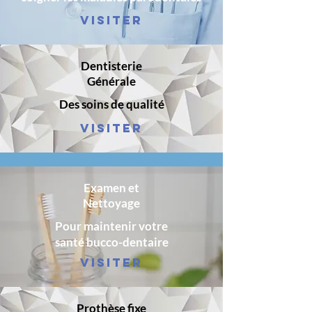
VISITER
Dentisterie
Générale
Des soins de qualité
VISITER
Examen et
Nettoyage
Pour maintenir votre
santé bucco-dentaire
VISITER
Prothèse fixe