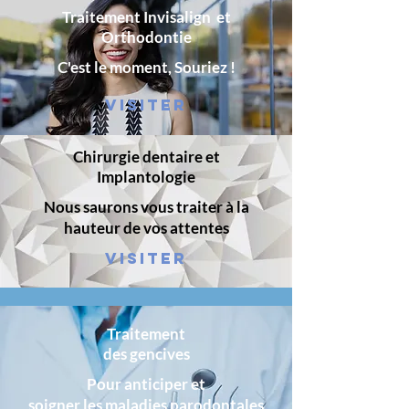
Traitement Invisalign et
Orthodontie
C'est le moment, Souriez !
VISITER
Chirurgie dentaire et
Implantologie
Nous saurons vous traiter à la
hauteur de vos attentes
VISITER
Traitement
des gencives
Pour anticiper et
soigner les maladies parodontales