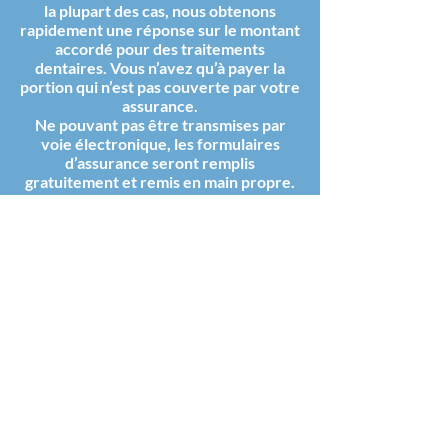
la plupart des cas, nous obtenons
rapidement une réponse sur le montant
accordé pour des traitements
dentaires. Vous n’avez qu’à payer la
portion qui n’est pas couverte par votre
assurance.
Ne pouvant pas être transmises par
voie électronique, les formulaires
d’assurance seront remplis
gratuitement et remis en main propre.
Par la suite, votre responsabilité sera
de faire suivre les formulaires et
d’acquitter les honoraires du dentiste.
Nous remplissons également les
soumissions reliés à différents
traitements.
(450) 436-2193
info@cliniquedentairezini.com